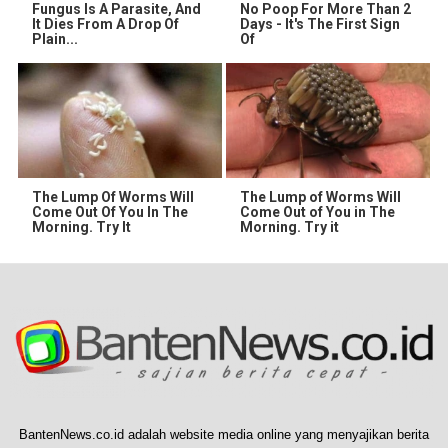
Fungus Is A Parasite, And
No Poop For More Than 2
It Dies From A Drop Of
Days - It's The First Sign
Plain...
Of
The Lump Of Worms Will
The Lump of Worms Will
Come Out Of You In The
Come Out of You in The
Morning. Try It
Morning. Try it
BantenNews.co.id adalah website media online yang menyajikan berita