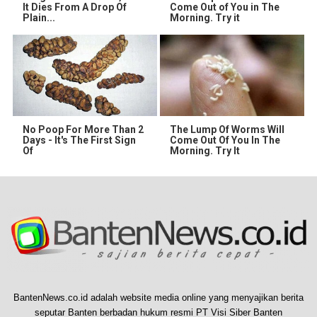
It Dies From A Drop Of
Come Out of You in The
Plain...
Morning. Try it
No Poop For More Than 2
The Lump Of Worms Will
Days - It's The First Sign
Come Out Of You In The
Of
Morning. Try It
BantenNews.co.id adalah website media online yang menyajikan berita
seputar Banten berbadan hukum resmi PT Visi Siber Banten