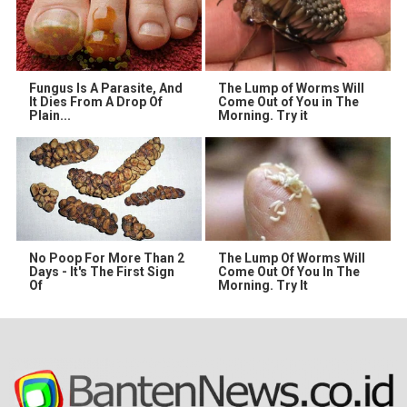
Fungus Is A Parasite, And
The Lump of Worms Will
It Dies From A Drop Of
Come Out of You in The
Plain...
Morning. Try it
No Poop For More Than 2
The Lump Of Worms Will
Days - It's The First Sign
Come Out Of You In The
Of
Morning. Try It