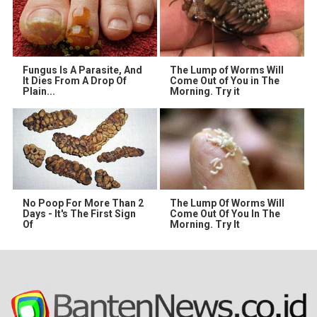
Fungus Is A Parasite, And
The Lump of Worms Will
It Dies From A Drop Of
Come Out of You in The
Plain...
Morning. Try it
No Poop For More Than 2
The Lump Of Worms Will
Days - It's The First Sign
Come Out Of You In The
Of
Morning. Try It