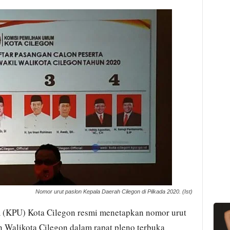
Nomor urut paslon Kepala Daerah Cilegon di Pilkada 2020. (Ist)
 (KPU) Kota Cilegon resmi menetapkan nomor urut
n Walikota Cilegon dalam rapat pleno terbuka