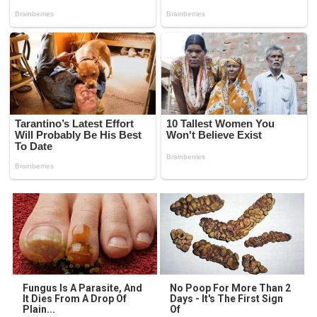
Fungus Is A Parasite, And
No Poop For More Than 2
It Dies From A Drop Of
Days - It's The First Sign
Plain...
Of