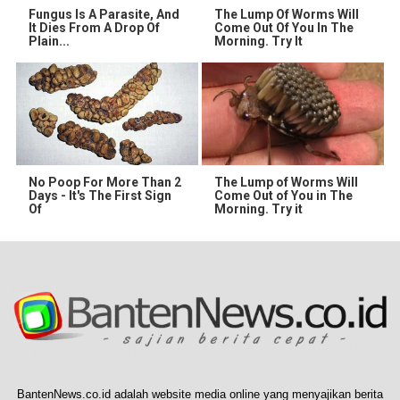
Fungus Is A Parasite, And
The Lump Of Worms Will
It Dies From A Drop Of
Come Out Of You In The
Plain...
Morning. Try It
No Poop For More Than 2
The Lump of Worms Will
Days - It's The First Sign
Come Out of You in The
Of
Morning. Try it
BantenNews.co.id adalah website media online yang menyajikan berita