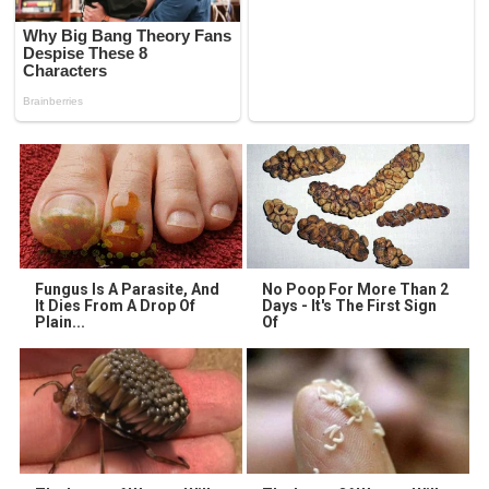
Fungus Is A Parasite, And
No Poop For More Than 2
It Dies From A Drop Of
Days - It's The First Sign
Plain...
Of