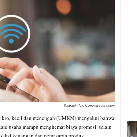
Ilustrasi - foto istimewa suara.com
mikro, kecil dan menengah (UMKM) mengakui bahwa
alani usaha mampu menghemat biaya promosi, selain
saksi keuangan dan pemasaran produk.