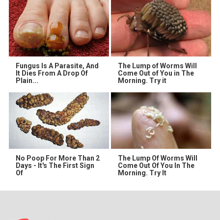
Fungus Is A Parasite, And
The Lump of Worms Will
It Dies From A Drop Of
Come Out of You in The
Plain...
Morning. Try it
No Poop For More Than 2
The Lump Of Worms Will
Days - It's The First Sign
Come Out Of You In The
Of
Morning. Try It