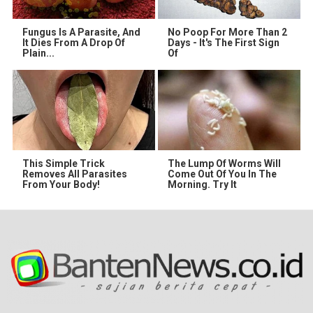
Fungus Is A Parasite, And
No Poop For More Than 2
It Dies From A Drop Of
Days - It's The First Sign
Plain...
Of
This Simple Trick
The Lump Of Worms Will
Removes All Parasites
Come Out Of You In The
From Your Body!
Morning. Try It