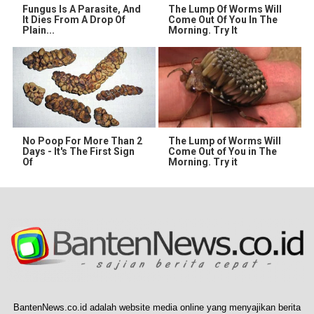
Fungus Is A Parasite, And
The Lump Of Worms Will
It Dies From A Drop Of
Come Out Of You In The
Plain...
Morning. Try It
No Poop For More Than 2
The Lump of Worms Will
Days - It's The First Sign
Come Out of You in The
Of
Morning. Try it
BantenNews.co.id adalah website media online yang menyajikan berita