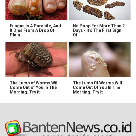
Fungus Is A Parasite, And
No Poop For More Than 2
It Dies From A Drop Of
Days - It's The First Sign
Plain...
Of
The Lump of Worms Will
The Lump Of Worms Will
Come Out of You in The
Come Out Of You In The
Morning. Try it
Morning. Try It