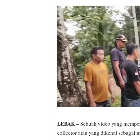
i
t
a
B
a
n
t
e
n
H
a
r
i
I
n
i
LEBAK
– Sebuah video yang memperl
collector atau yang dikenal sebagai m