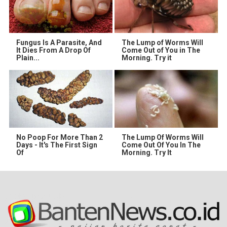
Fungus Is A Parasite, And
The Lump of Worms Will
It Dies From A Drop Of
Come Out of You in The
Plain...
Morning. Try it
No Poop For More Than 2
The Lump Of Worms Will
Days - It's The First Sign
Come Out Of You In The
Of
Morning. Try It