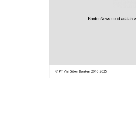
BantenNews.co.id adalah w
© PT Visi Siber Banten 2016-2025