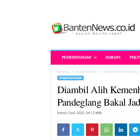
B
a
n
t
e
n
N
PEMERINTAHAN
HUKUM
POLIT
e
w
Beranda
Pemerintahan
Diambil Alih Kemenhub, 
s
PEMERINTAHAN
.
Diambil Alih Kemen
c
o
Pandeglang Bakal Jad
.
i
Kamis 3 Juli 2025, 04:12 WIB
d
-
B
e
r