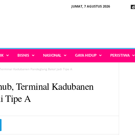
JUMAT, 7 AGUSTUS 2026
IK
BISNIS
NASIONAL
GAYA HIDUP
PERISTIWA
Terminal Kadubanen Pandeglang Bakal Jadi Tipe A
hub, Terminal Kadubanen
i Tipe A