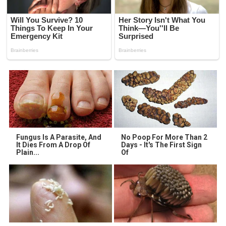
Fungus Is A Parasite, And
No Poop For More Than 2
It Dies From A Drop Of
Days - It's The First Sign
Plain...
Of