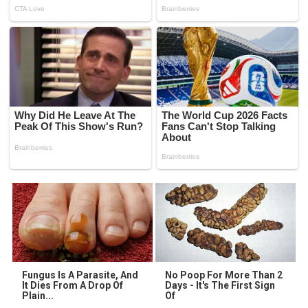
Fungus Is A Parasite, And
No Poop For More Than 2
It Dies From A Drop Of
Days - It's The First Sign
Plain...
Of