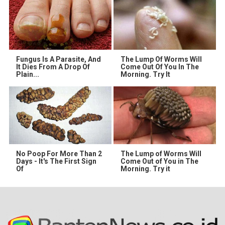
Fungus Is A Parasite, And
The Lump Of Worms Will
It Dies From A Drop Of
Come Out Of You In The
Plain...
Morning. Try It
No Poop For More Than 2
The Lump of Worms Will
Days - It's The First Sign
Come Out of You in The
Of
Morning. Try it