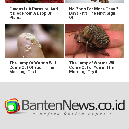
Fungus Is A Parasite, And
No Poop For More Than 2
It Dies From A Drop Of
Days - It's The First Sign
Plain...
Of
The Lump Of Worms Will
The Lump of Worms Will
Come Out Of You In The
Come Out of You in The
Morning. Try It
Morning. Try it