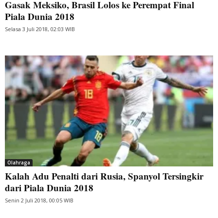
Gasak Meksiko, Brasil Lolos ke Perempat Final
Piala Dunia 2018
Selasa 3 Juli 2018, 02:03 WIB
Olahraga
Kalah Adu Penalti dari Rusia, Spanyol Tersingkir
dari Piala Dunia 2018
Senin 2 Juli 2018, 00:05 WIB