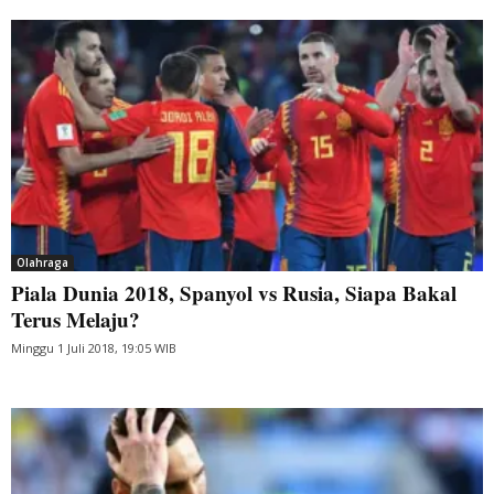
Olahraga
Piala Dunia 2018, Spanyol vs Rusia, Siapa Bakal
Terus Melaju?
Minggu 1 Juli 2018, 19:05 WIB