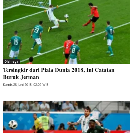
Olahraga
Tersingkir dari Piala Dunia 2018, Ini Catatan
Buruk Jerman
Kamis 28 Juni 2018, 02:09 WIB