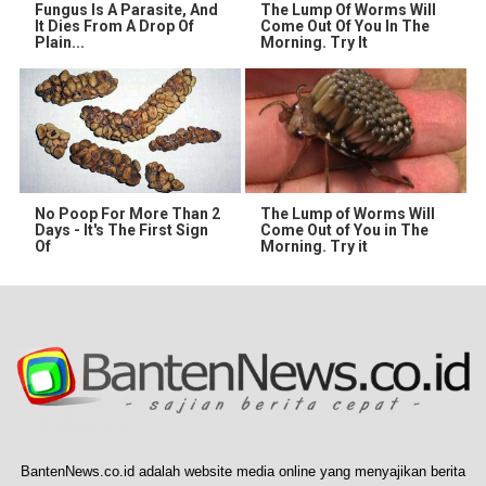
Fungus Is A Parasite, And
The Lump Of Worms Will
It Dies From A Drop Of
Come Out Of You In The
Plain...
Morning. Try It
No Poop For More Than 2
The Lump of Worms Will
Days - It's The First Sign
Come Out of You in The
Of
Morning. Try it
BantenNews.co.id adalah website media online yang menyajikan berita