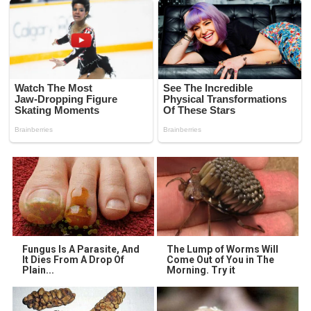
Fungus Is A Parasite, And
The Lump of Worms Will
It Dies From A Drop Of
Come Out of You in The
Plain...
Morning. Try it