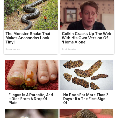
Fungus Is A Parasite, And
No Poop For More Than 2
It Dies From A Drop Of
Days - It's The First Sign
Plain...
Of