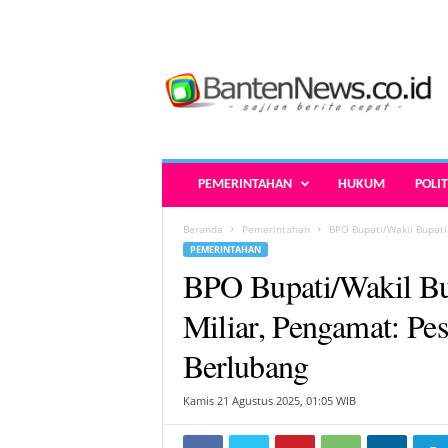
B
a
n
t
e
n
N
PEMERINTAHAN
HUKUM
POLIT
e
w
Beranda
Pemerintahan
BPO Bupati/Wakil Bupati
s
PEMERINTAHAN
.
BPO Bupati/Wakil B
c
o
Miliar, Pengamat: Pes
.
i
Berlubang
d
-
Kamis 21 Agustus 2025, 01:05 WIB
B
e
r