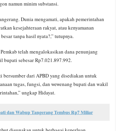
rgon namun minim substansi.
Tangerang. Dunia mengamati, apakah pemerintahan
ratkan kesejahteraan rakyat, atau kenyamanan
besar tanpa hasil nyata?,” tutupnya.
 Pemkab telah mengalokasikan dana penunjang
il bupati sebesar Rp7.021.897.992.
ti bersumber dari APBD yang disediakan untuk
naan tugas, fungsi, dan wewenang bupati dan wakil
intahan,” ungkap Hidayat.
pati dan Wabup Tangerang Tembus Rp7 Miliar
ebut digunakan untuk berbagai keperluan