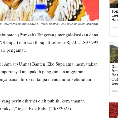
k Universitas Mathla'ul Anwar (Unma) Banten, Eko Supriatna (foto: Istimewa).
abupaten (Pemkab) Tangerang mengalokasikan dana
PO) bupati dan wakil bupati sebesar Rp7.021.897.992
ari pengamat.
’ul Anwar (Unma) Banten, Eko Supriatna, menyatakan
a mempertanyakan apakah penggunaan anggaran
enyamanan birokrat tanpa mendahului kebutuhan
 yang perlu dikritisi oleh publik, kenyamanan
 rakyat,” tegas Eko, Rabu (20/8/2025).