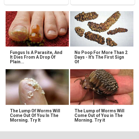
Fungus Is A Parasite, And
No Poop For More Than 2
It Dies From A Drop Of
Days - It's The First Sign
Plain...
Of
The Lump Of Worms Will
The Lump of Worms Will
Come Out Of You In The
Come Out of You in The
Morning. Try It
Morning. Try it