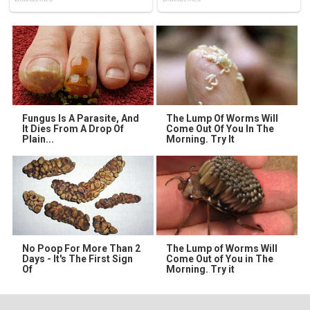
Fungus Is A Parasite, And
The Lump Of Worms Will
It Dies From A Drop Of
Come Out Of You In The
Plain...
Morning. Try It
No Poop For More Than 2
The Lump of Worms Will
Days - It's The First Sign
Come Out of You in The
Of
Morning. Try it