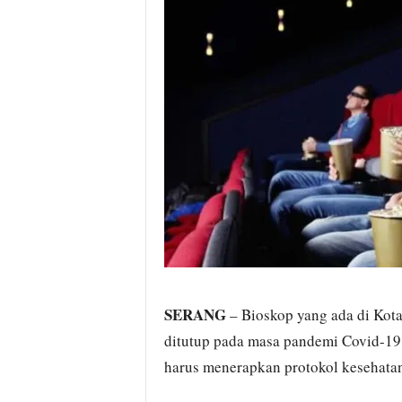
i
t
a
B
a
n
t
e
n
H
a
r
i
I
n
i
SERANG
– Bioskop yang ada di Kota
ditutup pada masa pandemi Covid-19
harus menerapkan protokol kesehatan