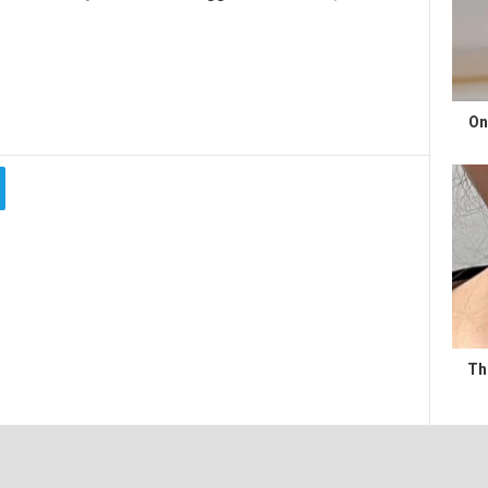
On
Th