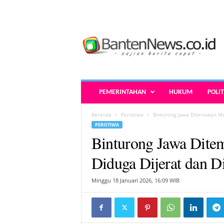
B
a
n
t
e
n
N
PEMERINTAHAN
HUKUM
POLIT
e
w
Beranda
Peristiwa
Binturong Jawa Ditemukan Ma
s
PERISTIWA
.
Binturong Jawa Dite
c
o
Diduga Dijerat dan 
.
i
Minggu 18 Januari 2026, 16:09 WIB
d
-
B
e
r