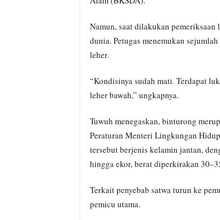
Alam (BKSDA).
Namun, saat dilakukan pemeriksaan le
dunia. Petugas menemukan sejumlah lu
leher.
“Kondisinya sudah mati. Terdapat luka
leher bawah,” ungkapnya.
Tuwuh menegaskan, binturong merupa
Peraturan Menteri Lingkungan Hidu
tersebut berjenis kelamin jantan, den
hingga ekor, berat diperkirakan 30–3
Terkait penyebab satwa turun ke pe
pemicu utama.