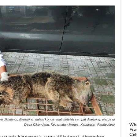
wa dilindungi, ditemukan dalam kondisi mati setelah sempat ditangkap warga di
Desa Cikondang, Kecamatan Menes, Kabupaten Pandeglang
rctictis binturong), satwa dilindungi, ditemukan