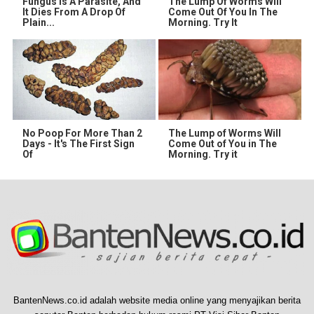
Fungus Is A Parasite, And
The Lump Of Worms Will
It Dies From A Drop Of
Come Out Of You In The
Plain...
Morning. Try It
No Poop For More Than 2
The Lump of Worms Will
Days - It's The First Sign
Come Out of You in The
Of
Morning. Try it
BantenNews.co.id adalah website media online yang menyajikan berita