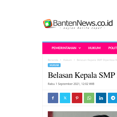
B
a
n
t
e
n
N
PEMERINTAHAN
HUKUM
POLIT
e
w
Beranda
Hukum
Belasan Kepala SMP Diperiksa K
s
HUKUM
.
Belasan Kepala SMP 
c
o
.
Rabu 1 September 2021, 12:02 WIB
i
d
-
B
e
r