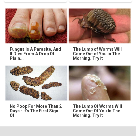
Fungus Is A Parasite, And
The Lump of Worms Will
It Dies From A Drop Of
Come Out of You in The
Plain...
Morning. Try it
No Poop For More Than 2
The Lump Of Worms Will
Days - It's The First Sign
Come Out Of You In The
Of
Morning. Try It