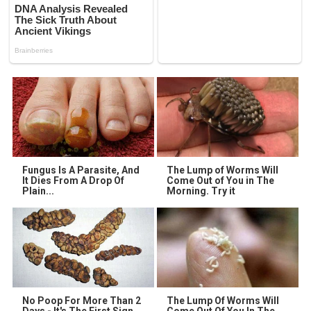
Fungus Is A Parasite, And
The Lump of Worms Will
It Dies From A Drop Of
Come Out of You in The
Plain...
Morning. Try it
No Poop For More Than 2
The Lump Of Worms Will
Days - It's The First Sign
Come Out Of You In The