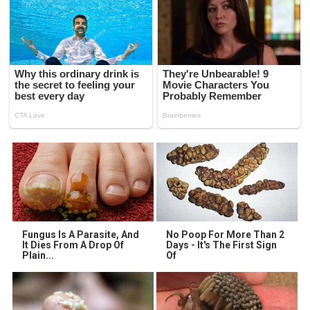
Fungus Is A Parasite, And
No Poop For More Than 2
It Dies From A Drop Of
Days - It's The First Sign
Plain...
Of