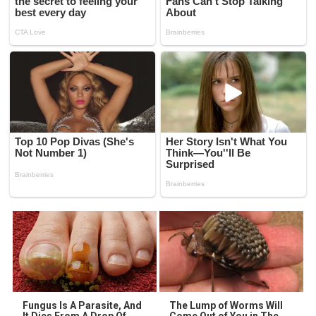
Fungus Is A Parasite, And
The Lump of Worms Will