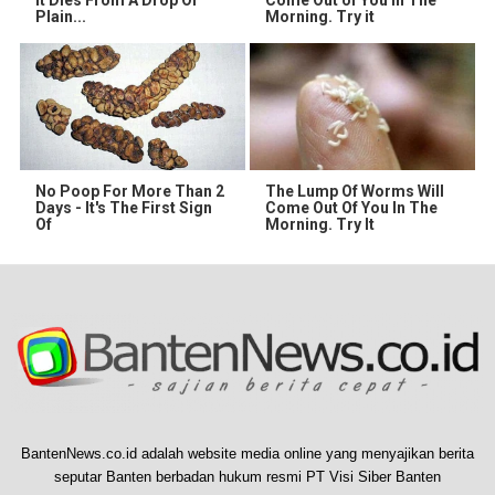
It Dies From A Drop Of
Come Out of You in The
Plain...
Morning. Try it
No Poop For More Than 2
The Lump Of Worms Will
Days - It's The First Sign
Come Out Of You In The
Of
Morning. Try It
BantenNews.co.id adalah website media online yang menyajikan berita
seputar Banten berbadan hukum resmi PT Visi Siber Banten