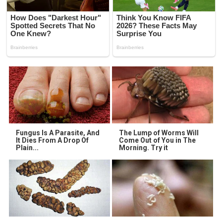
Fungus Is A Parasite, And
The Lump of Worms Will
It Dies From A Drop Of
Come Out of You in The
Plain...
Morning. Try it