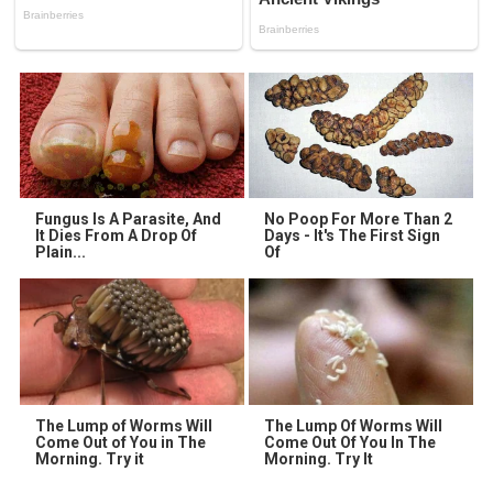
Fungus Is A Parasite, And
No Poop For More Than 2
It Dies From A Drop Of
Days - It's The First Sign
Plain...
Of
The Lump of Worms Will
The Lump Of Worms Will
Come Out of You in The
Come Out Of You In The
Morning. Try it
Morning. Try It