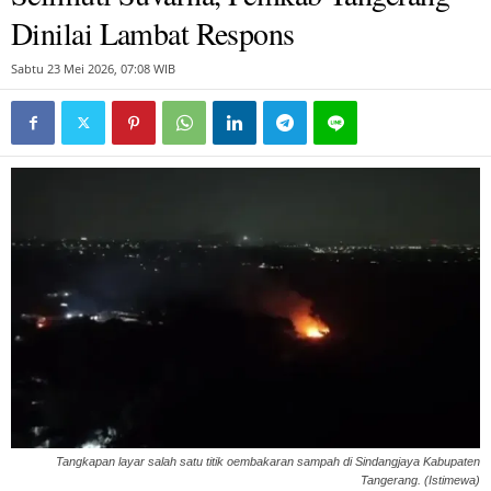
Dinilai Lambat Respons
Sabtu 23 Mei 2026, 07:08 WIB
Tangkapan layar salah satu titik oembakaran sampah di Sindangjaya Kabupaten
Tangerang. (Istimewa)