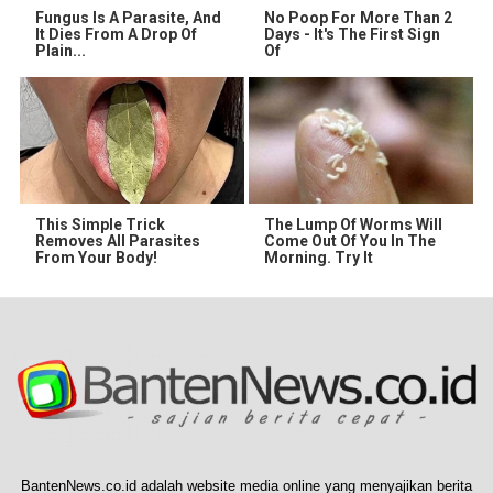
Fungus Is A Parasite, And
No Poop For More Than 2
It Dies From A Drop Of
Days - It's The First Sign
Plain...
Of
This Simple Trick
The Lump Of Worms Will
Removes All Parasites
Come Out Of You In The
From Your Body!
Morning. Try It
BantenNews.co.id adalah website media online yang menyajikan berita