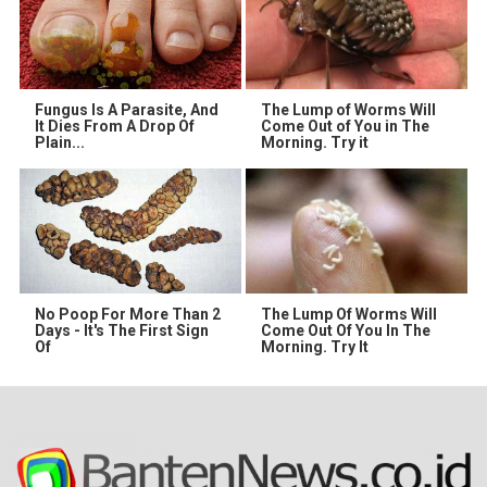
Fungus Is A Parasite, And
The Lump of Worms Will
It Dies From A Drop Of
Come Out of You in The
Plain...
Morning. Try it
No Poop For More Than 2
The Lump Of Worms Will
Days - It's The First Sign
Come Out Of You In The
Of
Morning. Try It