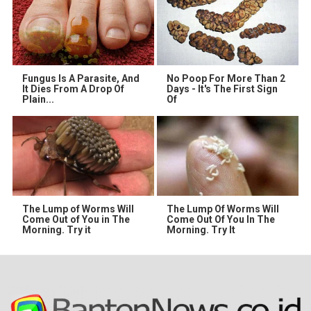
Fungus Is A Parasite, And
No Poop For More Than 2
It Dies From A Drop Of
Days - It's The First Sign
Plain...
Of
The Lump of Worms Will
The Lump Of Worms Will
Come Out of You in The
Come Out Of You In The
Morning. Try it
Morning. Try It