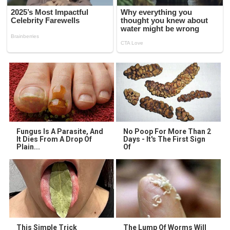
Fungus Is A Parasite, And
No Poop For More Than 2
It Dies From A Drop Of
Days - It's The First Sign
Plain...
Of
This Simple Trick
The Lump Of Worms Will