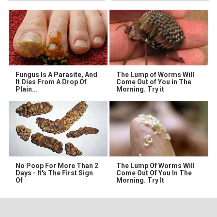
Fungus Is A Parasite, And
The Lump of Worms Will
It Dies From A Drop Of
Come Out of You in The
Plain...
Morning. Try it
No Poop For More Than 2
The Lump Of Worms Will
Days - It's The First Sign
Come Out Of You In The
Of
Morning. Try It