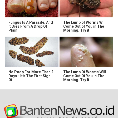
Fungus Is A Parasite, And
The Lump of Worms Will
It Dies From A Drop Of
Come Out of You in The
Plain...
Morning. Try it
No Poop For More Than 2
The Lump Of Worms Will
Days - It's The First Sign
Come Out Of You In The
Of
Morning. Try It