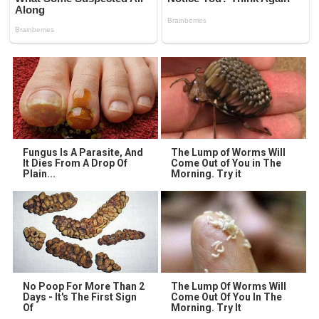
Fungus Is A Parasite, And
The Lump of Worms Will
It Dies From A Drop Of
Come Out of You in The
Plain...
Morning. Try it
No Poop For More Than 2
The Lump Of Worms Will
Days - It's The First Sign
Come Out Of You In The
Of
Morning. Try It