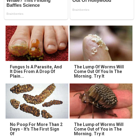
Fungus Is A Parasite, And
The Lump Of Worms Will
It Dies From A Drop Of
Come Out Of You In The
Plain...
Morning. Try It
No Poop For More Than 2
The Lump of Worms Will
Days - It's The First Sign
Come Out of You in The
Of
Morning. Try it