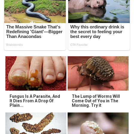
Fungus Is A Parasite, And
The Lump of Worms Will
It Dies From A Drop Of
Come Out of You in The
Plain...
Morning. Try it