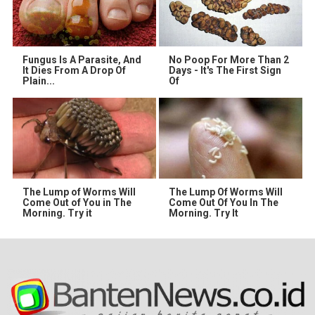
Fungus Is A Parasite, And
No Poop For More Than 2
It Dies From A Drop Of
Days - It's The First Sign
Plain...
Of
The Lump of Worms Will
The Lump Of Worms Will
Come Out of You in The
Come Out Of You In The
Morning. Try it
Morning. Try It