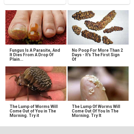
Fungus Is A Parasite, And
No Poop For More Than 2
It Dies From A Drop Of
Days - It's The First Sign
Plain...
Of
The Lump of Worms Will
The Lump Of Worms Will
Come Out of You in The
Come Out Of You In The
Morning. Try it
Morning. Try It