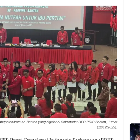
abupaten/kota se-Banten yang digelar di Sekretariat DPD PDIP Banten, Jumat
(12/12/2025).
PP) Partai Demokrasi Indonesia Perjuangan (PDIP)