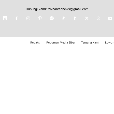
Hubungi kami:
rdkbantennews@gmail.com
Redaksi
Pedoman Media Siber
Tentang Kami
Lowon