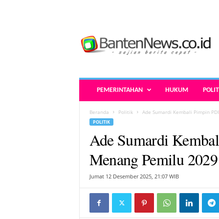
B
a
n
t
e
n
N
PEMERINTAHAN
HUKUM
POLIT
e
w
Beranda
Politik
Ade Sumardi Kembali Pimpin PDI
s
POLITIK
.
Ade Sumardi Kembali
c
o
Menang Pemilu 2029
.
i
Jumat 12 Desember 2025, 21:07 WIB
d
-
B
e
r