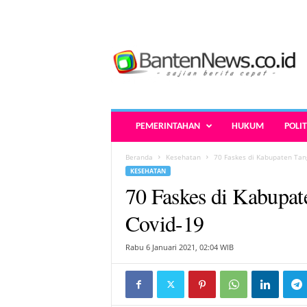
B
a
n
t
e
n
N
PEMERINTAHAN
HUKUM
POLIT
e
w
Beranda
Kesehatan
70 Faskes di Kabupaten Tang
s
KESEHATAN
.
70 Faskes di Kabupat
c
o
Covid-19
.
i
Rabu 6 Januari 2021, 02:04 WIB
d
-
B
e
r