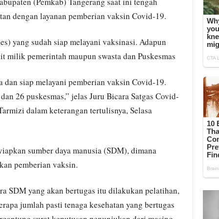
abupaten (Pemkab) Tangerang saat ini tengah
tan dengan layanan pemberian vaksin Covid-19.
kes) yang sudah siap melayani vaksinasi. Adapun
kit milik pemerintah maupun swasta dan Puskesmas
isa dan siap melayani pemberian vaksin Covid-19.
t dan 26 puskesmas,” jelas Juru Bicara Satgas Covid-
armizi dalam keterangan tertulisnya, Selasa
yiapkan sumber daya manusia (SDM), dimana
kan pemberian vaksin.
ra SDM yang akan bertugas itu dilakukan pelatihan,
berapa jumlah pasti tenaga kesehatan yang bertugas
ergantung surat keputusan penunjukan dari masing-