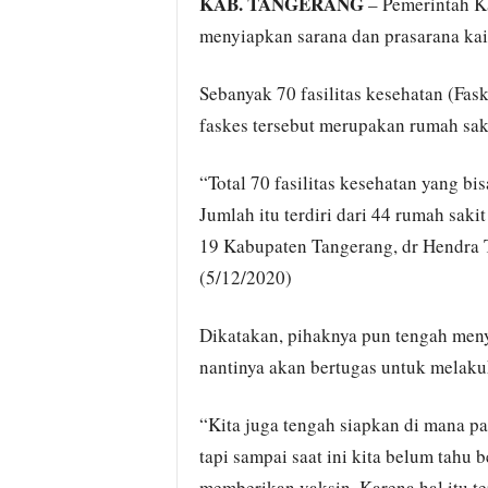
KAB. TANGERANG
– Pemerintah K
menyiapkan sarana dan prasarana kai
Sebanyak 70 fasilitas kesehatan (Fas
faskes tersebut merupakan rumah sa
“Total 70 fasilitas kesehatan yang b
Jumlah itu terdiri dari 44 rumah saki
19 Kabupaten Tangerang, dr Hendra T
(5/12/2020)
Dikatakan, pihaknya pun tengah men
nantinya akan bertugas untuk melaku
“Kita juga tengah siapkan di mana pa
tapi sampai saat ini kita belum tahu 
memberikan vaksin. Karena hal itu t