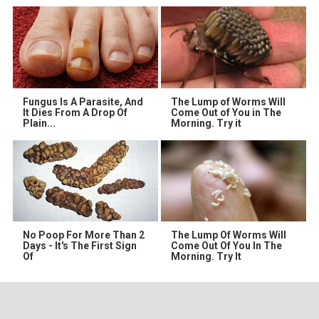
Fungus Is A Parasite, And
The Lump of Worms Will
It Dies From A Drop Of
Come Out of You in The
Plain...
Morning. Try it
No Poop For More Than 2
The Lump Of Worms Will
Days - It's The First Sign
Come Out Of You In The
Of
Morning. Try It